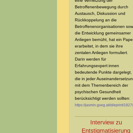
eine Vernetzung der
Betroffenenbewegung durch
Austausch, Diskussion und
Rückkoppelung an die
Betroffenenorganisationen sow
die Entwicklung gemeinsamer
Anliegen bemüht, hat ein Pape
erarbeitet, in dem sie ihre
zentalen Anliegen formuliert.
Darin werden für
Erfahrungsexpert:innen
bedeutende Punkte dargelegt,
die in jeder Auseinandersetzu
mit dem Themenbereich der
psychischen Gesundheit
berücksichtigt werden sollten:
https://jasmin.goeg.at/id/eprint/1827/
Interview zu
Entstigmatisierung