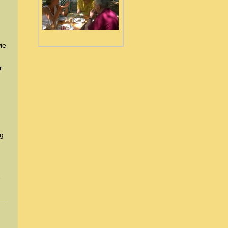
ie
r
ng