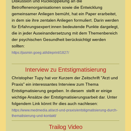
Diskussion und Rückkoppelung an die
Betroffenenorganisationen sowie die Entwicklung
gemeinsamer Anliegen bemüht, hat ein Paper erarbeitet,
in dem sie ihre zentalen Anliegen formuliert. Darin werden
für Erfahrungsexpert:innen bedeutende Punkte dargelegt,
die in jeder Auseinandersetzung mit dem Themenbereich
der psychischen Gesundheit berücksichtigt werden
sollten:
https://jasmin.goeg.at/id/eprint/1827/
Interview zu Entstigmatisierung
Christopher Tupy hat vor Kurzem der Zeitschrift "Arzt und
Praxis" ein interessantes Interview zum Thema
Entstigmatisierung gegeben. In diesem stellt er einige
wichtige Ansätze der Entstigmatisierungsarbeit dar. Unter
folgendem Link könnt Ihr dies auch nachlesen:
https://www.medmedia.at/arzt-und-praxis/entstigmatisierung-durch-
thematisierung-und-kontakt/
Trailog Video